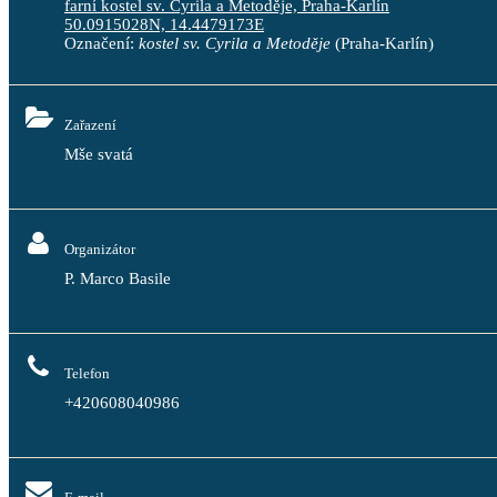
farní kostel sv. Cyrila a Metoděje, Praha-Karlín
50.0915028N, 14.4479173E
Označení:
kostel sv. Cyrila a Metoděje
(Praha-Karlín)
Zařazení
Mše svatá
Organizátor
P. Marco Basile
Telefon
+420608040986