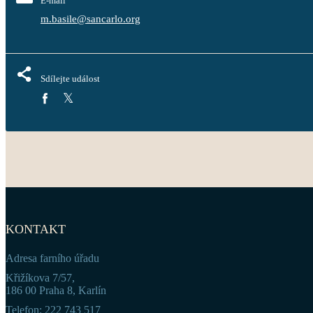
E-mail
m.basile@sancarlo.org
Sdílejte událost
KONTAKT
Adresa farního úřadu
Křižíkova 7/57,
186 00 Praha 8, Karlín
Telefon: 222 743 517