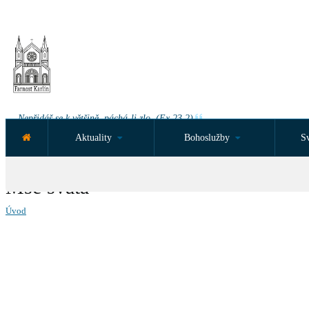
Nepřidáš se k většině, páchá-li zlo. (Ex 23,2)
Aktuality
Bohoslužby
Sv
NEJBLIŽŠÍ UDÁLOST ZA:
Mše svatá
Úvod