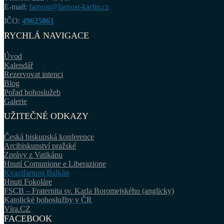
E-mail:
farnost@farnost-karlin.cz
IČO:
49625861
RYCHLÁ NAVIGACE
Úvod
Kalendář
Rezervovat intenci
Blog
Pořad bohoslužeb
Galerie
UŽITEČNÉ ODKAZY
Česká biskupská konference
Arcibiskupství pražské
Zprávy z Vatikánu
Hnutí Comunione e Liberazione
Kvazifarnost Balkán
Hnuti Fokoláre
FSCB – Fraternita sv. Karla Boromejského (anglicky)
Katolické bohoslužby v ČR
Víra.CZ
FACEBOOK