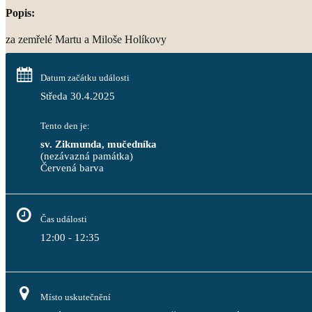
Popis:
za zemřelé Martu a Miloše Holíkovy
Datum začátku události
Středa 30.4.2025
Tento den je:
sv. Zikmunda, mučedníka 
(nezávazná památka)
Červená barva                                                                           
Čas události
12:00 - 12:35
Místo uskutečnění