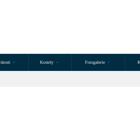
átosti
Kostely
Fotogalerie
K