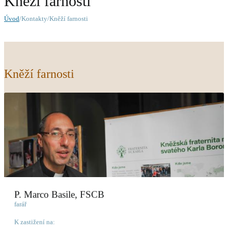
Kněží farnosti
Úvod
/Kontakty/Kněží farnosti
Kněží farnosti
P. Marco Basile, FSCB
farář
K zastižení na: