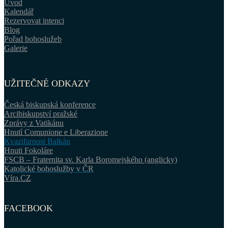
Úvod
Kalendář
Rezervovat intenci
Blog
Pořad bohoslužeb
Galerie
UŽITEČNÉ ODKAZY
Česká biskupská konference
Arcibiskupství pražské
Zprávy z Vatikánu
Hnutí Comunione e Liberazione
Kvazifarnost Balkán
Hnuti Fokoláre
FSCB – Fraternita sv. Karla Boromejského (anglicky)
Katolické bohoslužby v ČR
Víra.CZ
FACEBOOK