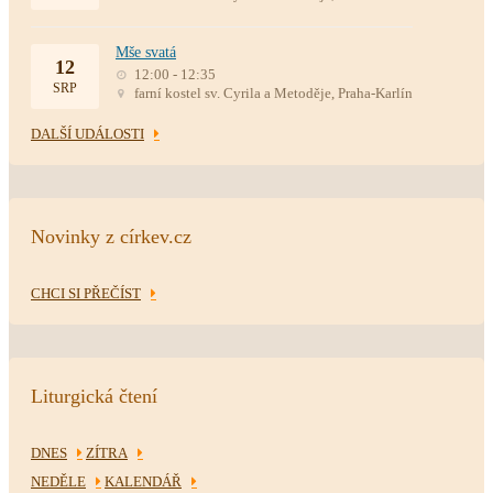
Mše svatá
12
12:00 - 12:35
SRP
farní kostel sv. Cyrila a Metoděje, Praha-Karlín
DALŠÍ UDÁLOSTI
Novinky z církev.cz
CHCI SI PŘEČÍST
Liturgická čtení
DNES
ZÍTRA
NEDĚLE
KALENDÁŘ