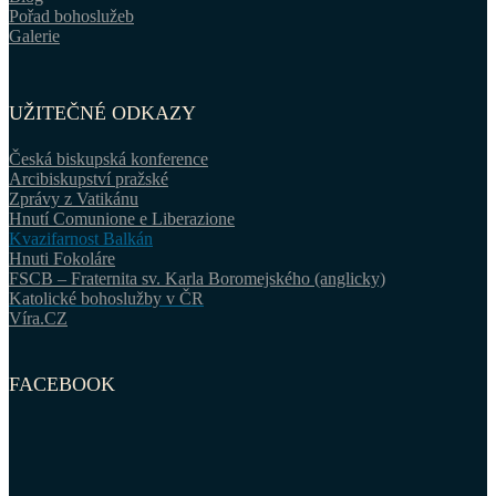
Pořad bohoslužeb
Galerie
UŽITEČNÉ ODKAZY
Česká biskupská konference
Arcibiskupství pražské
Zprávy z Vatikánu
Hnutí Comunione e Liberazione
Kvazifarnost Balkán
Hnuti Fokoláre
FSCB – Fraternita sv. Karla Boromejského (anglicky)
Katolické bohoslužby v ČR
Víra.CZ
FACEBOOK