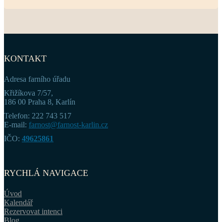
KONTAKT
Adresa farního úřadu
Křižíkova 7/57,
186 00 Praha 8, Karlín
Telefon: 222 743 517
E-mail:
farnost@farnost-karlin.cz
IČO:
49625861
RYCHLÁ NAVIGACE
Úvod
Kalendář
Rezervovat intenci
Blog