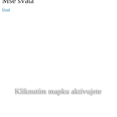
Mše svatá
Úvod
Kliknutím mapku aktivujete