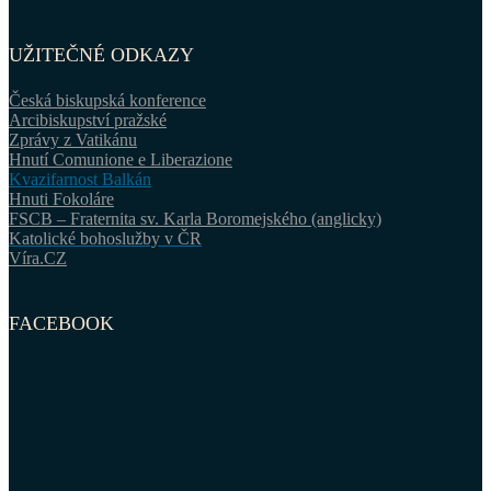
UŽITEČNÉ ODKAZY
Česká biskupská konference
Arcibiskupství pražské
Zprávy z Vatikánu
Hnutí Comunione e Liberazione
Kvazifarnost Balkán
Hnuti Fokoláre
FSCB – Fraternita sv. Karla Boromejského (anglicky)
Katolické bohoslužby v ČR
Víra.CZ
FACEBOOK