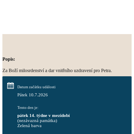
Popis:
Za Boží milosrdenství a dar vnitřního uzdravení pro Petra.
Datum začátku události
Pátek 10.7.2026
Tento den je:
pátek 14. týdne v mezidobí
(nezávazná památka)
Zelená barva                                                                        