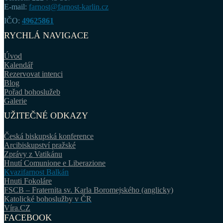
E-mail:
farnost@farnost-karlin.cz
IČO:
49625861
RYCHLÁ NAVIGACE
Úvod
Kalendář
Rezervovat intenci
Blog
Pořad bohoslužeb
Galerie
UŽITEČNÉ ODKAZY
Česká biskupská konference
Arcibiskupství pražské
Zprávy z Vatikánu
Hnutí Comunione e Liberazione
Kvazifarnost Balkán
Hnuti Fokoláre
FSCB – Fraternita sv. Karla Boromejského (anglicky)
Katolické bohoslužby v ČR
Víra.CZ
FACEBOOK