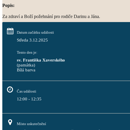
Popis:
Za zdraví a Boží požehnání pro rodiče Darinu a Jána.
Datum začátku události
Středa 3.12.2025
Tento den je:
sv. Františka Xaverského
(památka)
Bílá barva                                                                                 
Čas události
12:00 - 12:35
Místo uskutečnění