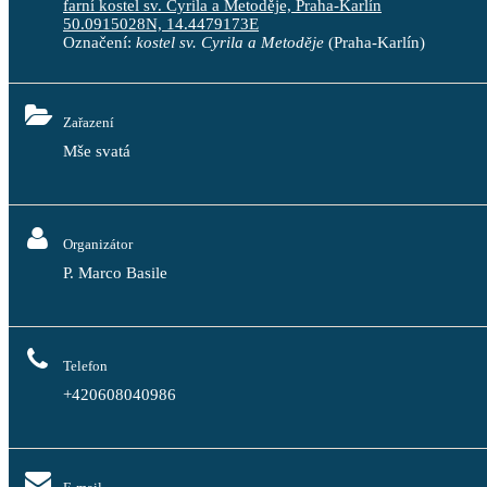
farní kostel sv. Cyrila a Metoděje, Praha-Karlín
50.0915028N, 14.4479173E
Označení:
kostel sv. Cyrila a Metoděje
(Praha-Karlín)
Zařazení
Mše svatá
Organizátor
P. Marco Basile
Telefon
+420608040986