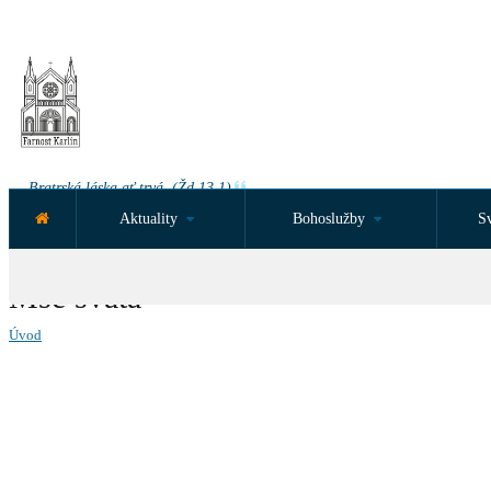
Bratrská láska ať trvá. (Žd 13,1)
Aktuality
Bohoslužby
Sv
NEJBLIŽŠÍ UDÁLOST ZA:
Mše svatá
Úvod