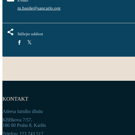
E-mail
m.basile@sancarlo.org
Sdílejte událost
KONTAKT
Adresa farního úřadu
Křižíkova 7/57,
186 00 Praha 8, Karlín
Telefon: 222 743 517