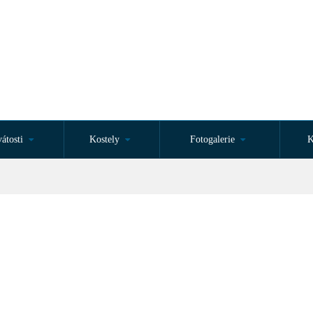
átosti
Kostely
Fotogalerie
K