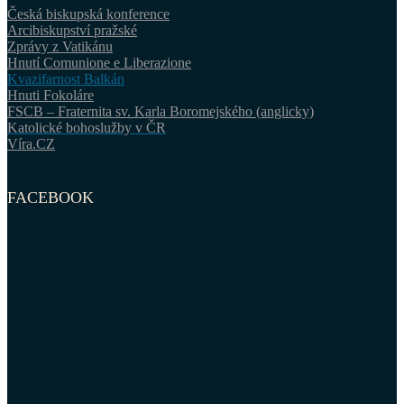
Česká biskupská konference
Arcibiskupství pražské
Zprávy z Vatikánu
Hnutí Comunione e Liberazione
Kvazifarnost Balkán
Hnuti Fokoláre
FSCB – Fraternita sv. Karla Boromejského (anglicky)
Katolické bohoslužby v ČR
Víra.CZ
FACEBOOK