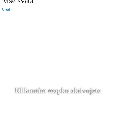
Mše svatá
Úvod
Kliknutím mapku aktivujete