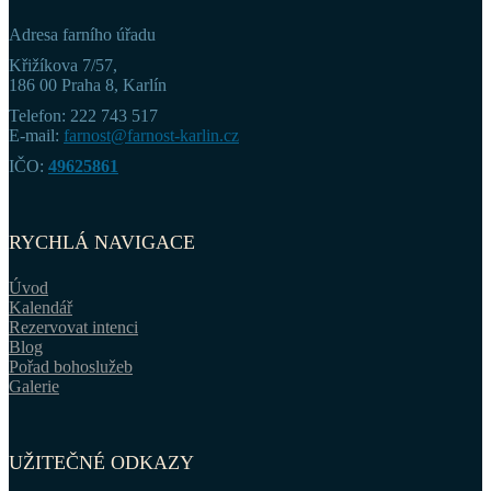
Adresa farního úřadu
Křižíkova 7/57,
186 00 Praha 8, Karlín
Telefon: 222 743 517
E-mail:
farnost@farnost-karlin.cz
IČO:
49625861
RYCHLÁ NAVIGACE
Úvod
Kalendář
Rezervovat intenci
Blog
Pořad bohoslužeb
Galerie
UŽITEČNÉ ODKAZY