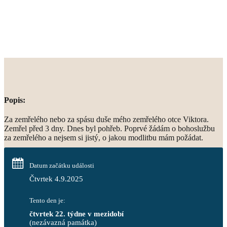
Popis:
Za zemřelého nebo za spásu duše mého zemřelého otce Viktora.
Zemřel před 3 dny. Dnes byl pohřeb. Poprvé žádám o bohoslužbu
za zemřelého a nejsem si jistý, o jakou modlitbu mám požádat.
Datum začátku události
Čtvrtek 4.9.2025
Tento den je:
čtvrtek 22. týdne v mezidobí
(nezávazná památka)