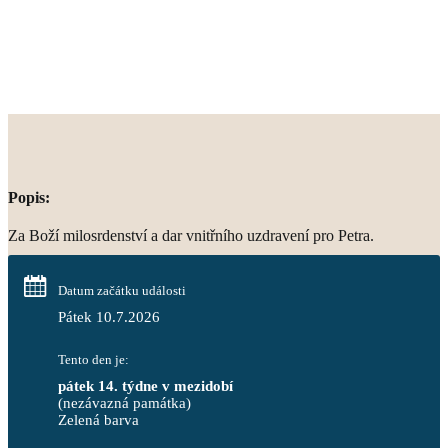
Popis:
Za Boží milosrdenství a dar vnitřního uzdravení pro Petra.
Datum začátku události
Pátek 10.7.2026
Tento den je:
pátek 14. týdne v mezidobí
(nezávazná památka)
Zelená barva                                                                        