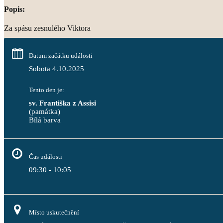
Popis:
Za spásu zesnulého Viktora
Datum začátku události
Sobota 4.10.2025
Tento den je:
sv. Františka z Assisi
(památka)
Bílá barva                                                                                 
Čas události
09:30 - 10:05
Místo uskutečnění