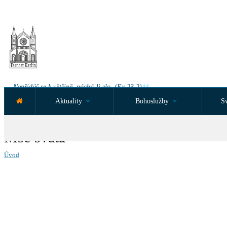
Nepřidáš se k většině, páchá-li zlo. (Ex 23,2)
Aktuality
Bohoslužby
Sv
NEJBLIŽŠÍ UDÁLOST ZA:
Mše svatá
Úvod