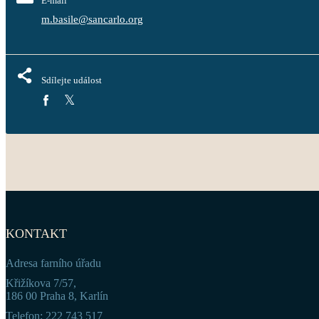
E-mail
m.basile@sancarlo.org
Sdílejte událost
KONTAKT
Adresa farního úřadu
Křižíkova 7/57,
186 00 Praha 8, Karlín
Telefon: 222 743 517