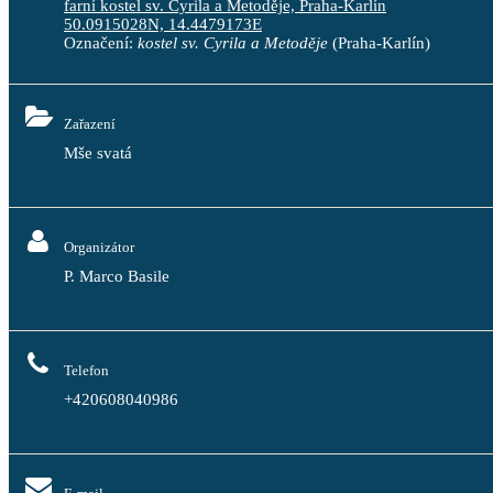
farní kostel sv. Cyrila a Metoděje, Praha-Karlín
50.0915028N, 14.4479173E
Označení:
kostel sv. Cyrila a Metoděje
(Praha-Karlín)
Zařazení
Mše svatá
Organizátor
P. Marco Basile
Telefon
+420608040986