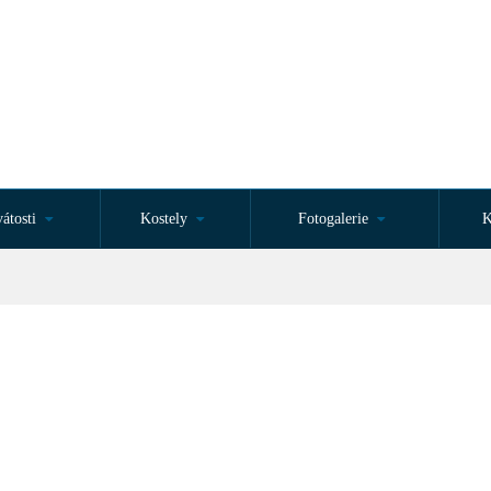
átosti
Kostely
Fotogalerie
K