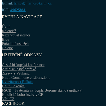
E-mail:
farnost@farnost-karlin.cz
IČO:
49625861
RYCHLÁ NAVIGACE
Úvod
Kalendář
Rezervovat intenci
Blog
Pořad bohoslužeb
Galerie
UŽITEČNÉ ODKAZY
Česká biskupská konference
Arcibiskupství pražské
Zprávy z Vatikánu
Hnutí Comunione e Liberazione
Kvazifarnost Balkán
Hnuti Fokoláre
FSCB – Fraternita sv. Karla Boromejského (anglicky)
Katolické bohoslužby v ČR
Víra.CZ
FACEBOOK