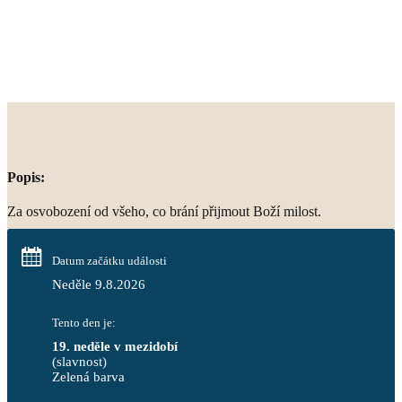
Popis:
Za osvobození od všeho, co brání přijmout Boží milost.
Datum začátku události
Neděle 9.8.2026
Tento den je:
19. neděle v mezidobí
(slavnost)
Zelená barva                                                                        