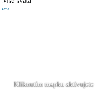
Mše svatá
Úvod
Kliknutím mapku aktivujete