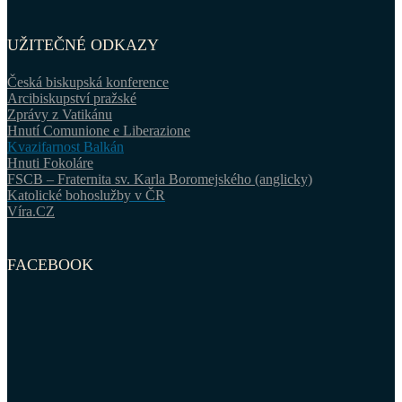
UŽITEČNÉ ODKAZY
Česká biskupská konference
Arcibiskupství pražské
Zprávy z Vatikánu
Hnutí Comunione e Liberazione
Kvazifarnost Balkán
Hnuti Fokoláre
FSCB – Fraternita sv. Karla Boromejského (anglicky)
Katolické bohoslužby v ČR
Víra.CZ
FACEBOOK