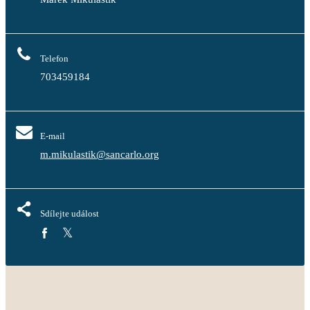
Telefon
703459184
E-mail
m.mikulastik@sancarlo.org
Sdílejte událost