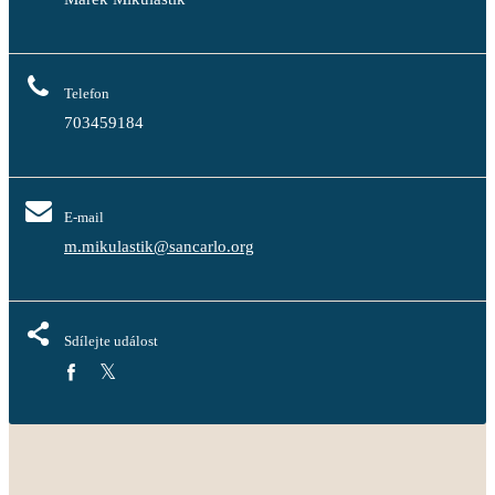
Telefon
703459184
E-mail
m.mikulastik@sancarlo.org
Sdílejte událost