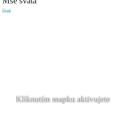
Mše svatá
Úvod
Kliknutím mapku aktivujete