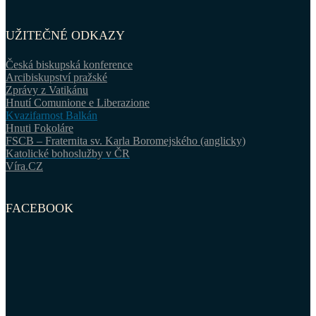
UŽITEČNÉ ODKAZY
Česká biskupská konference
Arcibiskupství pražské
Zprávy z Vatikánu
Hnutí Comunione e Liberazione
Kvazifarnost Balkán
Hnuti Fokoláre
FSCB – Fraternita sv. Karla Boromejského (anglicky)
Katolické bohoslužby v ČR
Víra.CZ
FACEBOOK