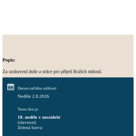
Popis:
Za uzdravení duše a srdce pro přijetí Božích milostí.
Datum začátku události
Neděle 2.8.2026
Tento den je:
18. neděle v mezidobí
(slavnost)
Zelená barva                                                                        