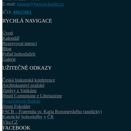
E-mail:
farnost@farnost-karlin.cz
IČO:
49625861
RYCHLÁ NAVIGACE
Úvod
Kalendář
Rezervovat intenci
Blog
Pořad bohoslužeb
Galerie
UŽITEČNÉ ODKAZY
Česká biskupská konference
Arcibiskupství pražské
Zprávy z Vatikánu
Hnutí Comunione e Liberazione
Kvazifarnost Balkán
Hnuti Fokoláre
FSCB – Fraternita sv. Karla Boromejského (anglicky)
Katolické bohoslužby v ČR
Víra.CZ
FACEBOOK