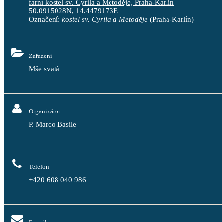
farní kostel sv. Cyrila a Metoděje, Praha-Karlín
50.0915028N, 14.4479173E
Označení:
kostel sv. Cyrila a Metoděje
(Praha-Karlín)
Zařazení
Mše svatá
Organizátor
P. Marco Basile
Telefon
+420 608 040 986