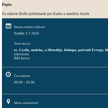
Popis:
Za zdravie Božie požehnanie pre Katku a manžela Jozefa
Datum začátku události
Neděle 5.7.2026
Tento den je:
sv. Cyrila, mnicha, a Metoděje, biskupa, patronů Evropy, 
(slavnost)
Bílá barva                                                                                 
Čas události
09:30 - 10:30
Místo uskutečnění