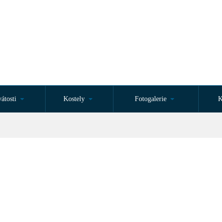
átosti
Kostely
Fotogalerie
K