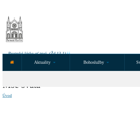
Bratrská láska ať trvá. (Žd 13,1)
Aktuality
Bohoslužby
Sv
NEJBLIŽŠÍ UDÁLOST ZA:
Mše svatá
Úvod