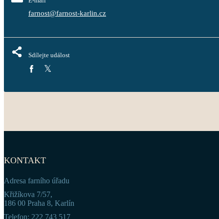
E-mail
farnost@farnost-karlin.cz
Sdílejte událost
KONTAKT
Adresa farního úřadu
Křižíkova 7/57,
186 00 Praha 8, Karlín
Telefon: 222 743 517