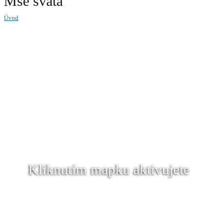
Mše svatá
Úvod
Kliknutím mapku aktivujete