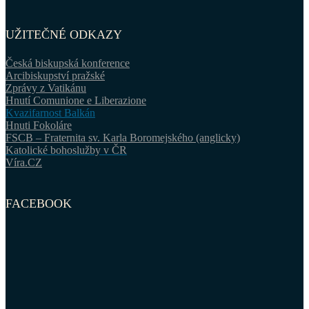
UŽITEČNÉ ODKAZY
Česká biskupská konference
Arcibiskupství pražské
Zprávy z Vatikánu
Hnutí Comunione e Liberazione
Kvazifarnost Balkán
Hnuti Fokoláre
FSCB – Fraternita sv. Karla Boromejského (anglicky)
Katolické bohoslužby v ČR
Víra.CZ
FACEBOOK