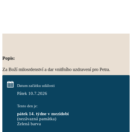
Popis:
Za Boží milosrdenství a dar vnitřního uzdravení pro Petra.
Datum začátku události
Pátek 10.7.2026
Tento den je:
pátek 14. týdne v mezidobí
(nezávazná památka)
Zelená barva                                                                        