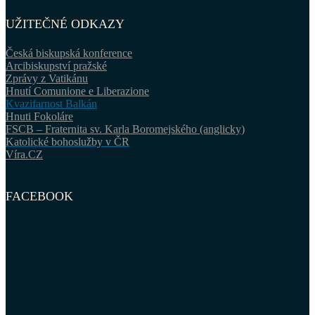
UŽITEČNÉ ODKAZY
Česká biskupská konference
Arcibiskupství pražské
Zprávy z Vatikánu
Hnutí Comunione e Liberazione
Kvazifarnost Balkán
Hnuti Fokoláre
FSCB – Fraternita sv. Karla Boromejského (anglicky)
Katolické bohoslužby v ČR
Víra.CZ
FACEBOOK