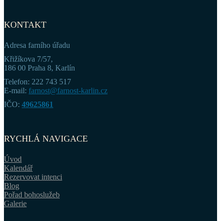
KONTAKT
Adresa farního úřadu
Křižíkova 7/57,
186 00 Praha 8, Karlín
Telefon: 222 743 517
E-mail:
farnost@farnost-karlin.cz
IČO:
49625861
RYCHLÁ NAVIGACE
Úvod
Kalendář
Rezervovat intenci
Blog
Pořad bohoslužeb
Galerie