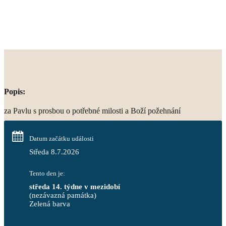
Popis:
za Pavlu s prosbou o potřebné milosti a Boží požehnání
Datum začátku události
Středa 8.7.2026
Tento den je:
středa 14. týdne v mezidobí
(nezávazná památka)
Zelená barva                                                                        