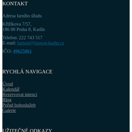
KONTAKT
Adresa farního úřadu
Křižíkova 7/57,
186 00 Praha 8, Karlín
Telefon: 222 743 517
E-mail:
farnost@farnost-karlin.cz
IČO:
49625861
RYCHLÁ NAVIGACE
Úvod
Kalendář
Rezervovat intenci
Blog
Pořad bohoslužeb
Galerie
UŽITEČNÉ ODKAZY