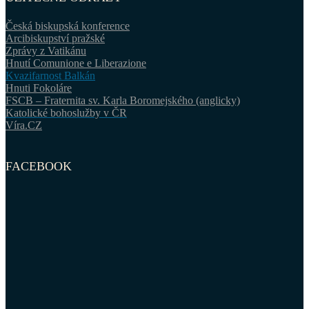
Česká biskupská konference
Arcibiskupství pražské
Zprávy z Vatikánu
Hnutí Comunione e Liberazione
Kvazifarnost Balkán
Hnuti Fokoláre
FSCB – Fraternita sv. Karla Boromejského (anglicky)
Katolické bohoslužby v ČR
Víra.CZ
FACEBOOK