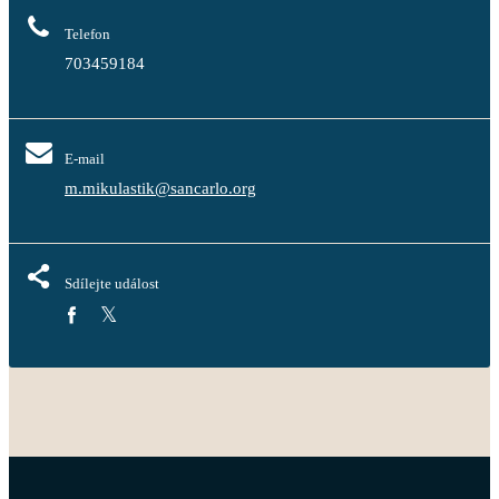
Telefon
703459184
E-mail
m.mikulastik@sancarlo.org
Sdílejte událost