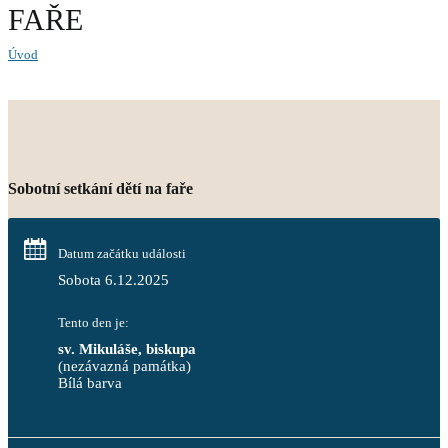
FAŘE
Úvod
Sobotní setkání dětí na faře
Datum začátku události
Sobota 6.12.2025
Tento den je:
sv. Mikuláše, biskupa
(nezávazná památka)
Bílá barva                                                                            