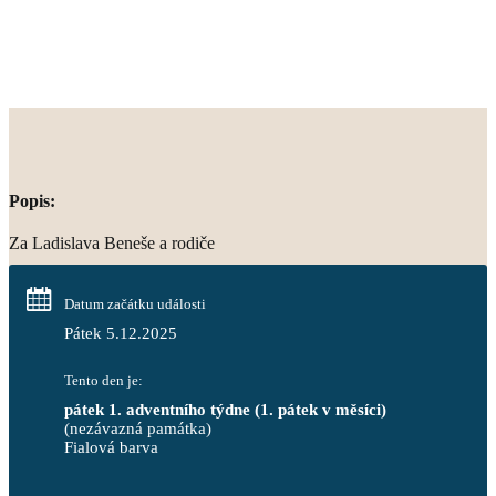
Popis:
Za Ladislava Beneše a rodiče
Datum začátku události
Pátek 5.12.2025
Tento den je:
pátek 1. adventního týdne (1. pátek v měsíci)
(nezávazná památka)
Fialová barva                                                                       