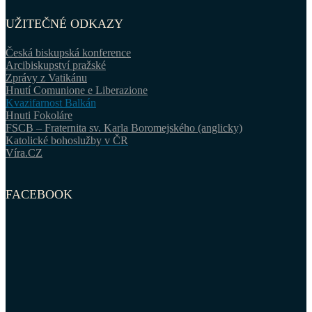
UŽITEČNÉ ODKAZY
Česká biskupská konference
Arcibiskupství pražské
Zprávy z Vatikánu
Hnutí Comunione e Liberazione
Kvazifarnost Balkán
Hnuti Fokoláre
FSCB – Fraternita sv. Karla Boromejského (anglicky)
Katolické bohoslužby v ČR
Víra.CZ
FACEBOOK