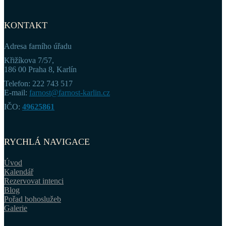
KONTAKT
Adresa farního úřadu
Křižíkova 7/57,
186 00 Praha 8, Karlín
Telefon: 222 743 517
E-mail:
farnost@farnost-karlin.cz
IČO:
49625861
RYCHLÁ NAVIGACE
Úvod
Kalendář
Rezervovat intenci
Blog
Pořad bohoslužeb
Galerie