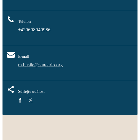
Telefon
+420608040986
E-mail
m.basile@sancarlo.org
Sdílejte událost