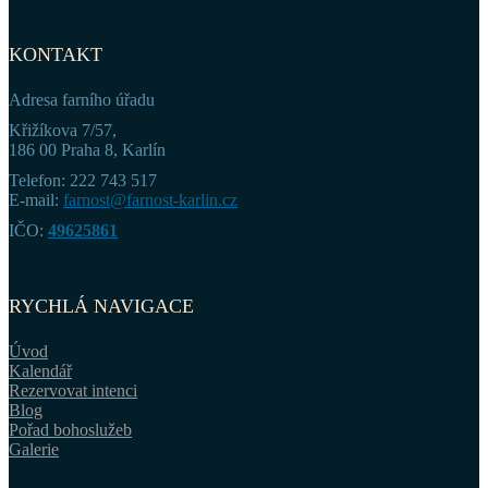
KONTAKT
Adresa farního úřadu
Křižíkova 7/57,
186 00 Praha 8, Karlín
Telefon: 222 743 517
E-mail:
farnost@farnost-karlin.cz
IČO:
49625861
RYCHLÁ NAVIGACE
Úvod
Kalendář
Rezervovat intenci
Blog
Pořad bohoslužeb
Galerie