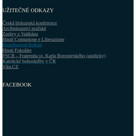
UŽITEČNÉ ODKAZY
Česká biskupská konference
Arcibiskupství pražské
Zprávy z Vatikánu
Hnutí Comunione e Liberazione
Kvazifarnost Balkán
Hnuti Fokoláre
FSCB – Fraternita sv. Karla Boromejského (anglicky)
Katolické bohoslužby v ČR
Víra.CZ
FACEBOOK