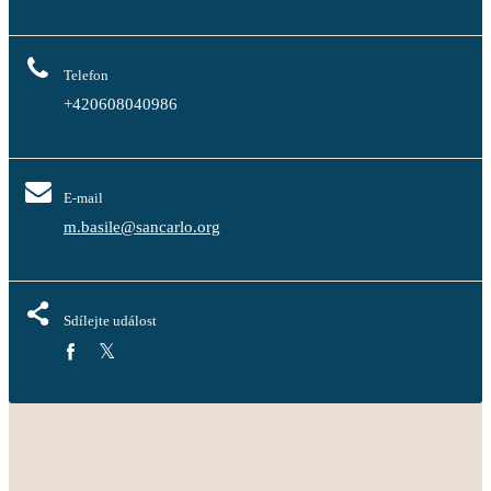
Telefon
+420608040986
E-mail
m.basile@sancarlo.org
Sdílejte událost