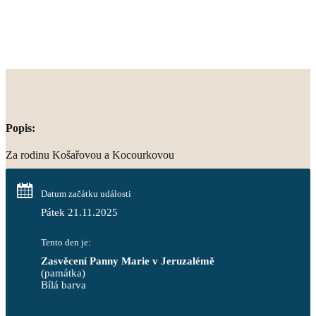
Popis:
Za rodinu Košařovou a Kocourkovou
Datum začátku události
Pátek 21.11.2025
Tento den je:
Zasvěcení Panny Marie v Jeruzalémě
(památka)
Bílá barva                                                                            