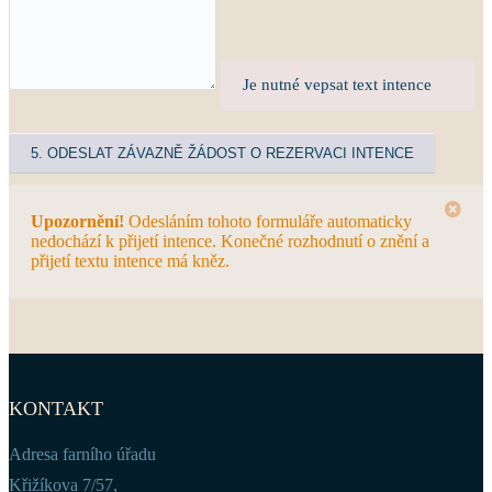
Je nutné vepsat text intence
Upozornění!
Odesláním tohoto formuláře automaticky
nedochází k přijetí intence. Konečné rozhodnutí o znění a
přijetí textu intence má kněz.
KONTAKT
Adresa farního úřadu
Křižíkova 7/57,