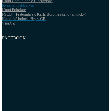
Hnutí Comunione e Liberazione
Kvazifarnost Balkán
Hnuti Fokoláre
FSCB – Fraternita sv. Karla Boromejského (anglicky)
Katolické bohoslužby v ČR
Víra.CZ
FACEBOOK