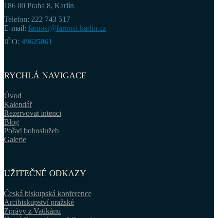
186 00 Praha 8, Karlín
Telefon: 222 743 517
E-mail:
farnost@farnost-karlin.cz
IČO:
49625861
RYCHLÁ NAVIGACE
Úvod
Kalendář
Rezervovat intenci
Blog
Pořad bohoslužeb
Galerie
UŽITEČNÉ ODKAZY
Česká biskupská konference
Arcibiskupství pražské
Zprávy z Vatikánu